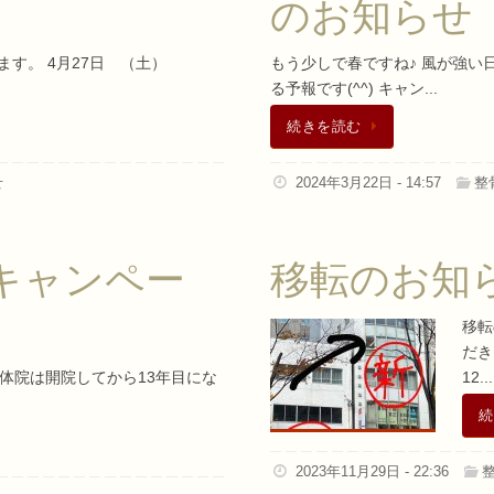
のお知らせ
ります。 4月27日 （土）
もう少しで春ですね♪ 風が強
る予報です(^^) キャン...
続きを読む
せ
2024年3月22日 - 14:57
整
キャンペー
移転のお知
移転
だき
整体院は開院してから13年目にな
12...
続
2023年11月29日 - 22:36