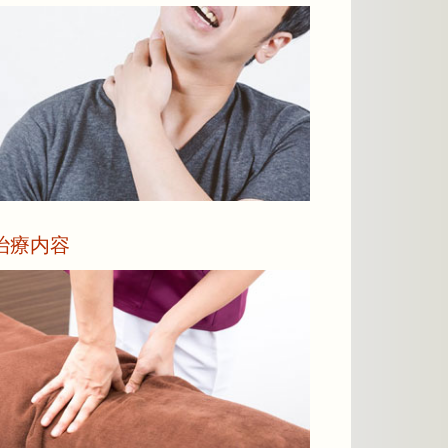
県庁前整骨院は、交
のある男へ… 男を磨く、脱毛男性が急増
挫、打撲などの治療
談下さい。
治療内容
詳しく見る
あなたの症状に合わ
 勾当台公園駅の公園出口1から徒歩３分で
相談ください。
着くことが可能。