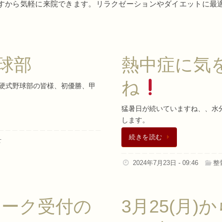
すから気軽に来院できます。リラクゼーションやダイエットに最
球部
熱中症に気
ね
硬式野球部の皆様、初優勝、甲
猛暑日が続いていますね、、水
します。
続きを読む
せ
2024年7月23日 - 09:46
整
ィーク受付の
3月25(月