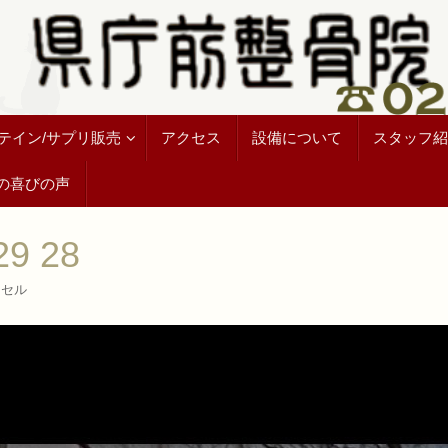
テイン/サプリ販売
アクセス
設備について
スタッフ紹
の喜びの声
29 28
クセル