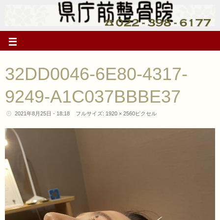
32DD0046-6E80-4317-
9249-A1C037BBBE37
2021年8月25日 - 18:18
フルサイズ:
1920 × 2560
ピクセル