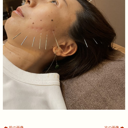
前の画像
次の画像