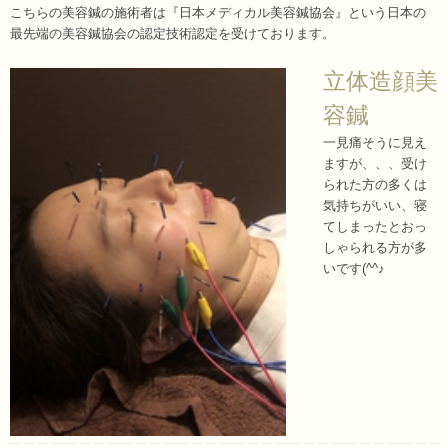
こちらの美容鍼の施術者は『日本メディカル美容鍼協会』という日本の
最先端の美容鍼協会の認定技術認定を受けております。
立体造顔美
容鍼
一見痛そうに見え
ますが、、、受け
られた方の多くは
気持ちがいい、寝
てしまったとおっ
しゃられる方が多
いです(^^♪