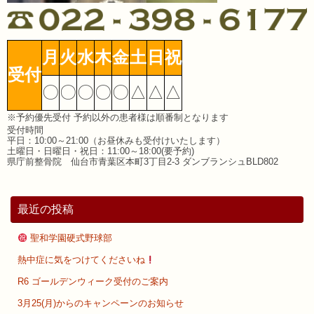
月
火
水
木
金
土
日
祝
受付
〇
〇
〇
〇
〇
△
△
△
※予約優先受付 予約以外の患者様は順番制となります
受付時間
平日：10:00～21:00（お昼休みも受付けいたします）
土曜日・日曜日・祝日：11:00～18:00(要予約)
県庁前整骨院 仙台市青葉区本町3丁目2-3 ダンブランシュBLD802
最近の投稿
聖和学園硬式野球部
熱中症に気をつけてくださいね
R6 ゴールデンウィーク受付のご案内
3月25(月)からのキャンペーンのお知らせ