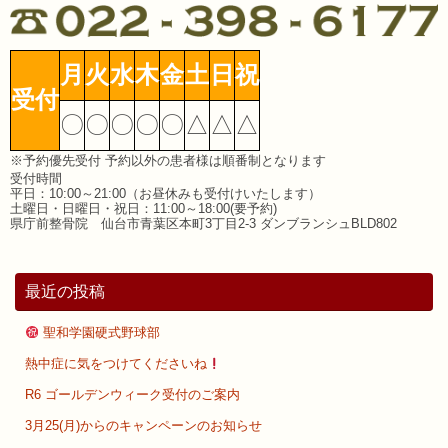
月
火
水
木
金
土
日
祝
受付
〇
〇
〇
〇
〇
△
△
△
※予約優先受付 予約以外の患者様は順番制となります
受付時間
平日：10:00～21:00（お昼休みも受付けいたします）
土曜日・日曜日・祝日：11:00～18:00(要予約)
県庁前整骨院 仙台市青葉区本町3丁目2-3 ダンブランシュBLD802
最近の投稿
聖和学園硬式野球部
熱中症に気をつけてくださいね
R6 ゴールデンウィーク受付のご案内
3月25(月)からのキャンペーンのお知らせ